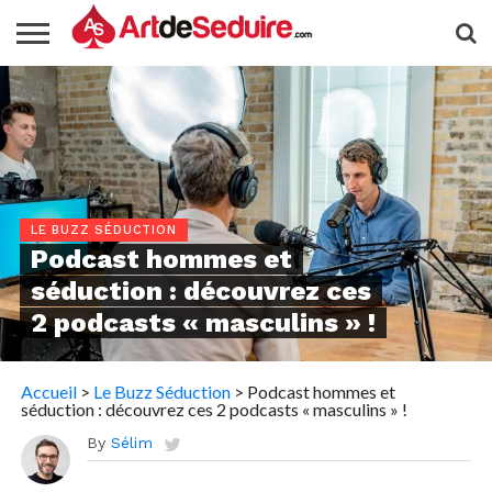
LE BUZZ SÉDUCTION
Podcast hommes et
séduction : découvrez ces
2 podcasts « masculins » !
Accueil
>
Le Buzz Séduction
>
Podcast hommes et
séduction : découvrez ces 2 podcasts « masculins » !
By
Sélim