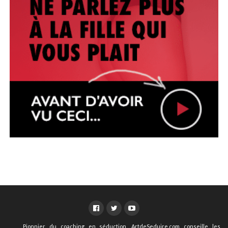
Pionnier du coaching en séduction, ArtdeSeduire.com conseille les