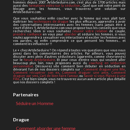
hommes depuis 2007. ArtdeSeduire.com, c’est plus de 1700 articles mais
aussi des
formations vidéo sur la séduction
... Quel que soit votre point de
blocage avec les femmes, vous trouverez une solution sur
ArtdeSeduire.com.
Que vous souhaitiez enfin coucher avec la femme qui vous plaît tant,
maîtriser les
techniques de drague
les plus efficaces, apprendre à avoir
des conversations intéressantes avec les femmes (sans jamais être à
court d’idées !), ArtdeSeduire.com vous propose tous les conseils que vous
recherchez. Idem si vous souhaitez
réussir votre relation
de couple,
prendre confiance
en vous pour
aborder
et séduire les femmes, si vous
voulez apprendre à sexualiser vos interactions et exciter les femmes avec
vos paroles, ou enfin comprendre ce que pensent les femmes… et
comment les influencer !!
Le + chez ArtdeSeduire ? On répond à toutes vos questions que vous nous
posez dans les commentaires des articles. Par ailleurs, vous pouvez
discuter avec plein d’autres séducteurs (apprentis, comme chevronnés)
sur le
forum ArtdeSeduire
. Et pour ceux d’entre vous qui veulent aller
beaucoup plus loin, nous proposons aussi du
coaching en séduction
personnalisé
. Découvrez vite comment bien débuter en séduction en
dévorant l’un de nos dossiers complets sur :
Comment draguer une fille
,
Comment récupérer son ex
,
Comment draguer une amie
,
Comment
draguer par sms
,
L’art de bien faire l’amour
, ou
Savoir si vous Plaisez à une
Fille
... C’est bien simple, vous ne trouverez aucun autre article plus détaillé
que nos dossiers complets !
Partenaires
Séduire un Homme
Drague
Comment aborder une femme