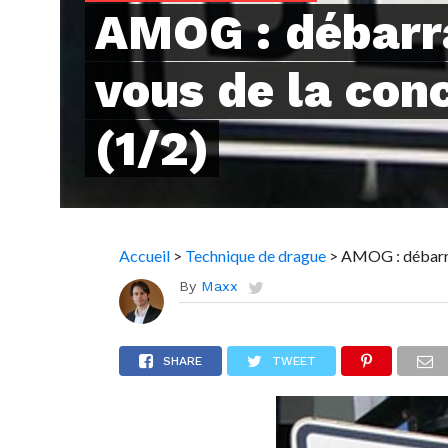
AMOG : débarr
vous de la con
(1/2)
Accueil
>
Technique de drague
>
AMOG : débarra
By
Maxx
SHARE
TWEET