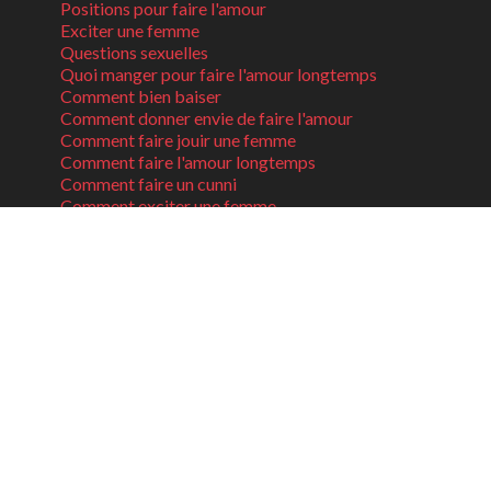
Positions pour faire l'amour
Exciter une femme
Questions sexuelles
Quoi manger pour faire l'amour longtemps
Comment bien baiser
Comment donner envie de faire l'amour
Comment faire jouir une femme
Comment faire l'amour longtemps
Comment faire un cunni
Comment exciter une femme
Techniques de drague
Techniques de drague
Sujets de conversation pour draguer
Comment attirer une fille en boite
CONTACT
C.G.V ET MENTIONS LÉGALES
POLITIQUE DE CONFIDENTIALITÉ
PLAN DU SITE
REVUE DE PRESSE
REJOINS L’EQUIPE!