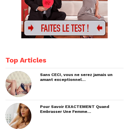
Top Articles
Sans CECI, vous ne serez jamais un
amant exceptionnel…
Pour Savoir EXACTEMENT Quand
Embrasser Une Femme…