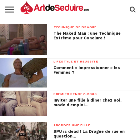
TECHNIQUE DE DRAGUE
The Naked Man : une Technique
Extrême pour Conclure !
LIFESTYLE ET RÉUSSITE
Comment « Impressionner » les
Femmes ?
PREMIER RENDEZ-VOUS
Inviter une fille à dîner chez soi,
mode d’emploi…
ABORDER UNE FILLE
SPU is dead ! La Drague de rue en
question…