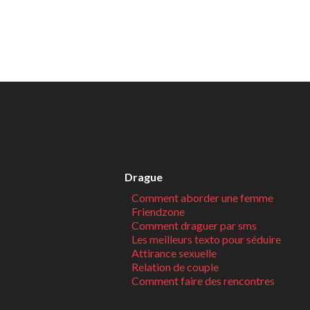
Drague
Comment aborder une femme
Friendzone
Comment draguer par sms
Les meilleurs texto pour séduire
Attirance sexuelle
Relation de couple
Comment faire des rencontres